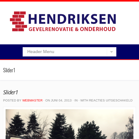
Header Menu
Slider1
Slider1
VO
POSTED BY
WEBMASTER
· ON JUNI 04, 2013 · IN · WITH
REACTIES UITGESCHAKELD
SLI