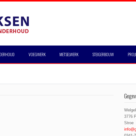
NDERHOUD
VOEGWERK
METSELWERK
STEIGERBOUW
PROJ
Gegev
Welge
3776 
Stroe
info@g
0341-7