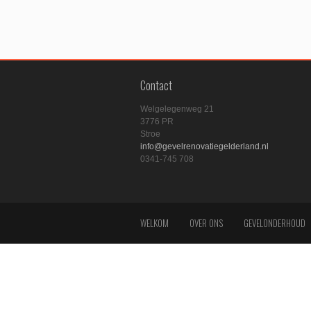
Contact
Welgelegenweg 21
3776 PR
Stroe
info@gevelrenovatiegelderland.nl
0341-745 708
WELKOM
OVER ONS
GEVELONDERHOUD