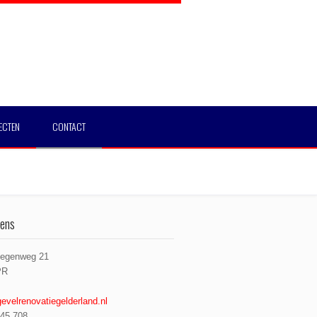
ECTEN
CONTACT
ens
legenweg 21
PR
evelrenovatiegelderland.nl
45 708